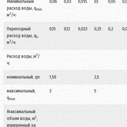
Минимальный
0,06
0,03
0,015
0,1
0,05
0,
расход воды, q
,
min
3
м
/ч:
Переходный
0,15
0,12
0,023
0,25
0,2
0,
расход воды, q
,
t
3
м
/ч:
3
Расход воды, м
/
ч:
номинальный, qn
1,50
2,5
максимальный,
3
5
q
max
Максимальный
3
объем воды, м
,
измеренный за: