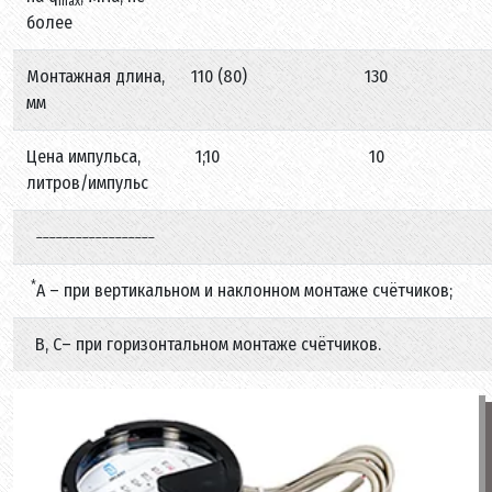
max
более
Монтажная длина,
110 (80)
130
мм
Цена импульса,
1;10
10
литров/импульс
__________________
*
A – при вертикальном и наклонном монтаже счётчиков;
B, С– при горизонтальном монтаже счётчиков.