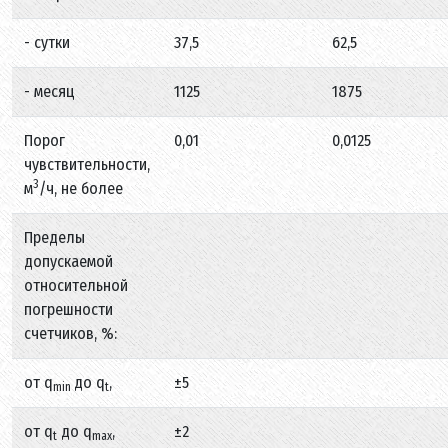
- сутки
37,5
62,5
- месяц
1125
1875
Порог
0,01
0,0125
чувствительности,
3
м
/ч, не более
Пределы
допускаемой
относительной
погрешности
счетчиков, %:
от q
до q
,
±5
min
t
от q
до q
,
±2
t
max