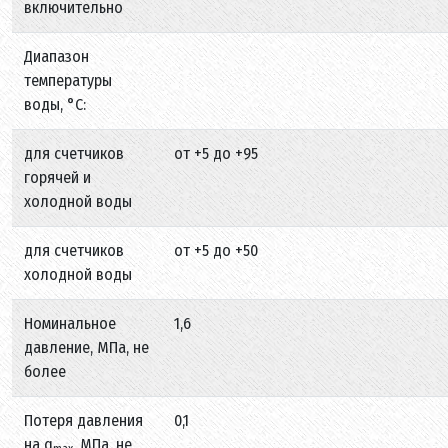
включительно
Диапазон
температуры
воды, °С:
для счетчиков
от +5 до +95
горячей и
холодной воды
для счетчиков
от +5 до +50
холодной воды
Номинальное
1,6
давление, МПа, не
более
Потеря давления
0,1
на q
, МПа, не